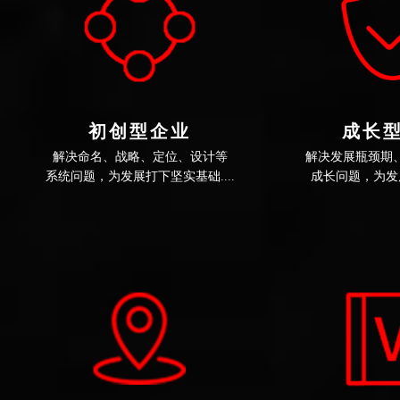
推广策略 | 网站推广有必要注意品牌观念
推广策略 | 中小企业做电子商务需突破的4个关键
难题
推广策略 | 搜索引擎优化的三大误区
推广策略 | 说说大型网站的站内SEO
热点关注 | 全球营销网站建设是王道
前沿资讯 | 企业建站八式指点迷津
初创型企业
成长
推广策略 | B2C类电子商务网站的整站SEO策略
解决命名、战略、定位、设计等

解决发展瓶颈期、
推广策略 | 搜索引擎优化之关键词的选择
推广策略 | 企业网站SEO的工作步骤
推广策略 | 网络推广时怎样可以制作出高质量的伪
原创文章？