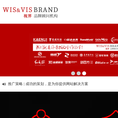
98979252
新锐作品鉴赏
热点前沿
设计案例
官网定制
新锐作品鉴赏
推广策略 | 企业网站SEO的工作步骤
热点前沿
推广策略 | 网络推广时怎样可以制作出高质量的伪
原创文章？
推广策略 | 中小电商网站提升流量法：SEO优化详
标识标志
新锐作品
设计案例
解
推广策略 | 网站优化怎么迎合搜索引擎的
品牌视界
推广策略 | 什么样的网络营销模式适合中小企业
前沿资讯
平面概论
官网定制
推广策略 | 如何做网络推广？怎样才能更有效？
传统市场竞争激烈，互联网上仍潜藏着勃勃商机！
热点关注
1
2
3
要开拓广阔的互联网空间，您需要的是一个 “智慧团队”
推广策略 | 成功的策划，是为你提供网站解决方案
推广策略
品牌画册设
VI / LOGO设
联系我们
让我们一起来创造更大的奇迹！
计
的核心和灵魂
推广策略 | 营销战略3大新思路
计
产品包装设
WZGEO：180 98979252
计
推广策略 | 软文营销在网站推广中起到的作用解析
课件创意视
培训、代理
加工、设备
频
服务
热点关注 | 让访客流失网站的10大弊病
制造
设计、品牌
营销
美妆、服装
推广策略 | 网站推广中必须注意的五大错误
快消、养生
配饰
大健康
推广策略 | 站长如何做好网站的优化排名