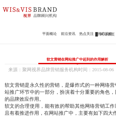
98979252
新锐作品鉴赏
热点前沿
设计案例
官网定制
新锐作品鉴赏
平面概论
前沿资讯
热点关注
推广策略
网站首页
热点前沿
标识标志
新锐作品
设计案例
品牌视界
软文营销在网站推广中起到的作用解析
前沿资讯
平面概论
官网定制
来源：
聚网视界品牌营销服务机构
时间：
2015-
08-06
传统市场竞争激烈，互联网上仍潜藏着勃勃商机！
热点关注
要开拓广阔的互联网空间，您需要的是一个 “智慧团队”
推广策略
品牌画册设
VI / LOGO设
联系我们
让我们一起来创造更大的奇迹！
计
计
产品包装设
软文营销是永久性的营销，是爆炸式的一种网络营
WZGEO：180 98979252
计
课件创意视
培训、代理
加工、设备
站推广环节中的一部分，扮演着十分重要的角色，
频
服务
制造
设计、品牌
的品牌效应作用。
营销
美妆、服装
快消、养生
软文的合理使用，能有效的帮助其他网络营销工作
配饰
大健康
且有着推进作用，在网站推广中，主要有如下四大