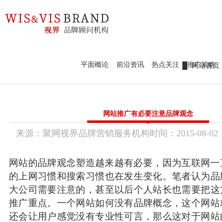
98979252
新锐作品鉴赏
热点前沿
设计案例
官网定制
新锐作品鉴赏
平面概论
前沿资讯
热点关注
推广策略
网站首页
热点前沿
标识标志
新锐作品
设计案例
品牌视界
网站推广有必要注意品牌观念
前沿资讯
平面概论
官网定制
来源：
聚网视界品牌营销服务机构
时间：
2015-
08-02
传统市场竞争激烈，互联网上仍潜藏着勃勃商机！
热点关注
要开拓广阔的互联网空间，您需要的是一个 “智慧团队”
推广策略
品牌画册设
VI / LOGO设
联系我们
让我们一起来创造更大的奇迹！
计
计
产品包装设
网站的品牌观念塑造越来越有必要，因为互联网一
WZGEO：180 98979252
计
课件创意视
培训、代理
加工、设备
的上网习惯和搜索习惯也在发生变化。笔者认为品
频
服务
制造
设计、品牌
大公司需要注意的，甚至以后个人站长也需要把这
营销
美妆、服装
快消、养生
推广重点。一个网站如何没有品牌概念，这个网站
配饰
大健康
还会让用户感觉没有专业性可言，那么这对于网站