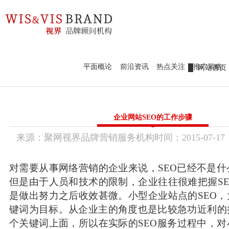
98979252
新锐作品鉴赏
热点前沿
设计案例
官网定制
新锐作品鉴赏
平面概论
前沿资讯
热点关注
推广策略
网站首页
热点前沿
标识标志
新锐作品
设计案例
品牌视界
企业网站SEO的工作步骤
前沿资讯
平面概论
官网定制
来源：
聚网视界品牌营销服务机构
时间：
2015-
07-17
传统市场竞争激烈，互联网上仍潜藏着勃勃商机！
热点关注
要开拓广阔的互联网空间，您需要的是一个 “智慧团队”
推广策略
品牌画册设
VI / LOGO设
联系我们
让我们一起来创造更大的奇迹！
计
计
产品包装设
对需要从事网络营销的企业来说，SEO已经不是
WZGEO：180 98979252
计
课件创意视
培训、代理
加工、设备
但是由于人员和技术的限制，企业往往很难把握S
频
服务
制造
设计、品牌
是做出努力之后收效甚微。小型企业站点的SEO
营销
美妆、服装
快消、养生
键词为目标。从企业主的角度也是比较急功近利的
配饰
大健康
个关键词上面，所以在实际的SEO服务过程中，