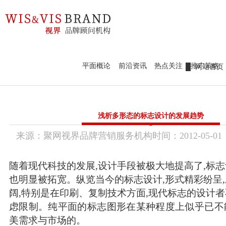
98979252
新锐作品鉴赏
热点前沿
设计案例
官网定制
新锐作品鉴赏
平面概论
前沿资讯
热点关注
推广策略
网站首页
热点前沿
标识标志
新锐作品
设计案例
品牌视界
浅析多形态的标志设计的发展趋势
前沿资讯
平面概论
官网定制
来源：
聚网视界品牌营销服务机构
时间：
2012-
05-01
传统市场竞争激烈，互联网上仍潜藏着勃勃商机！
热点关注
要开拓广阔的互联网空间，您需要的是一个 “智慧团队”
推广策略
品牌画册设
VI / LOGO设
联系我们
让我们一起来创造更大的奇迹！
计
计
产品包装设
随着现代科技的发展,设计手段被极大地提高了,标
WZGEO：180 98979252
计
课件创意视
培训、代理
加工、设备
也明显被拓宽。纵览当今的标志设计,形式精彩纷呈
频
服务
制造
设计、品牌
阔,特别是在印刷、复制技术方面,现代标志的设计
营销
美妆、服装
快消、养生
虑限制。纯平面的标志图形在某种程度上似乎已不
配饰
大健康
美需求与市场的。