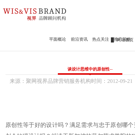
98979252
新锐作品鉴赏
热点前沿
设计案例
官网定制
新锐作品鉴赏
平面概论
前沿资讯
热点关注
推广策略
网站首页
热点前沿
标识标志
新锐作品
设计案例
品牌视界
谈设计思维中的原创性--
前沿资讯
平面概论
官网定制
来源：
聚网视界品牌营销服务机构
时间：
2012-
09-21
传统市场竞争激烈，互联网上仍潜藏着勃勃商机！
热点关注
要开拓广阔的互联网空间，您需要的是一个 “智慧团队”
推广策略
品牌画册设
VI / LOGO设
联系我们
让我们一起来创造更大的奇迹！
计
计
产品包装设
WZGEO：180 98979252
计
课件创意视
培训、代理
加工、设备
频
服务
制造
设计、品牌
营销
美妆、服装
快消、养生
原创性等于好的设计吗？满足需求与忠于原创哪个
配饰
大健康