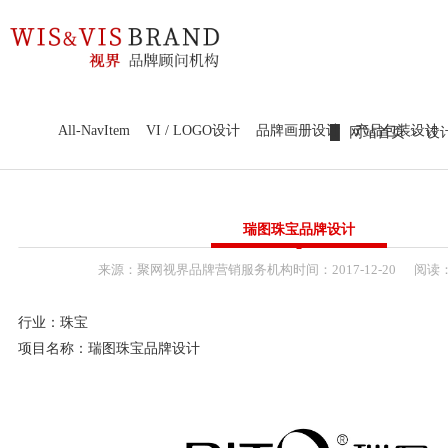
98979252
新锐作品鉴赏
热点前沿
设计案例
官网定制
新锐作品鉴赏
All-NavItem
VI / LOGO设计
品牌画册设计
产品包装设计
网站首页
设
热点前沿
标识标志
新锐作品
设计案例
品牌视界
瑞图珠宝品牌设计
前沿资讯
平面概论
官网定制
来源：
聚网视界品牌营销服务机构
时间：
2017-
12-20
阅读：
传统市场竞争激烈，互联网上仍潜藏着勃勃商机！
热点关注
要开拓广阔的互联网空间，您需要的是一个 “智慧团队”
推广策略
品牌画册设
VI / LOGO设
联系我们
让我们一起来创造更大的奇迹！
计
计
产品包装设
行业：珠宝
WZGEO：180 98979252
计
课件创意视
培训、代理
项目名称：瑞图珠宝品牌设计
加工、设备
频
服务
制造
设计、品牌
营销
美妆、服装
快消、养生
配饰
大健康